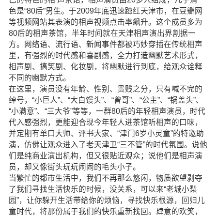
色是“80后”男生。于2009年底迅速蹿红天津市，在豆瓣网
等视频网站其表演的相声视频点击率飙升。这个成员多为
80后的相声茶馆，半年时间就在天津相声演出界割据一
方。网络语、流行语、新闻事件都被巧妙穿插在传统相声
里，有强烈的时代感和喜剧感，全力打造幽默艺术形式，
相声剧、搞笑剧、化妆剧，将幽默进行到底，给观众诠释
不同的幽默方式。
在这里，演员没有年龄、性别、贵贱之分，只有喊不完的
绰号，“小巨人”、“大白馒头”、“曾哥”、“公主”、“锅盖头”、
“小满意”、“三大爷”等等，一群80后的年轻相声演员，时代
代入感强烈，更能迎合现今年轻人进茶馆听相声的口味，
并定期有单口大师、评书大家、“津门6岁小灵童”的特邀助
演，仿佛让观众进入了老天津卫“三不管”的时代氛围。说他
们是纯商业演出机构，但又很贴近观众；说他们是相声演
员，却又像街头玩玩闹闹的毛头小子。
当繁忙的都市生活中，我们不再那么悠闲，物质欲望剥夺
了我们寻找生活快乐的时候，没关系，可以来“老城小梨
园”，让你躲开生活带给你的烦恼，寻找快乐根源，回归儿
童时代，将那份属于我们的快乐重新找回。肆意的欢笑，